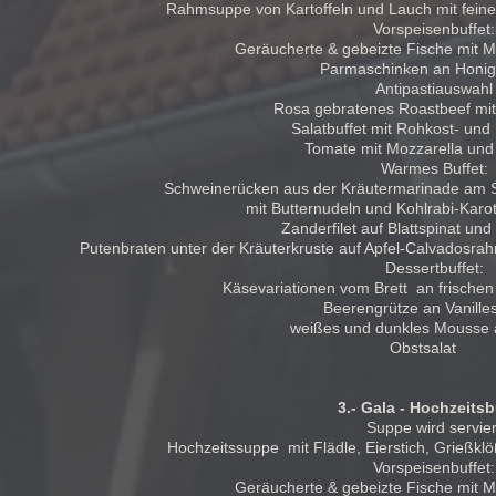
Rahmsuppe von Kartoffeln und Lauch mit feine
Vorspeisenbuffet:
Geräucherte & gebeizte Fische mit Me
Parmaschinken an Honi
Antipastiauswahl
Rosa gebratenes Roastbeef mit
Salatbuffet mit Rohkost- und 
Tomate mit Mozzarella und
Warmes Buffet:
Schweinerücken aus der Kräutermarinade am S
mit Butternudeln und Kohlrabi-Ka
Zanderfilet auf Blattspinat un
Putenbraten unter der Kräuterkruste auf Apfel-Calvadosr
Dessertbuffet:
Käsevariationen vom Brett an frische
Beerengrütze an Vanill
weißes und dunkles Mousse 
Obstsalat
3.- Gala - Hochzeitsb
Suppe wird servier
Hochzeitssuppe mit Flädle, Eierstich, Grießkl
Vorspeisenbuffet:
Geräucherte & gebeizte Fische mit Me