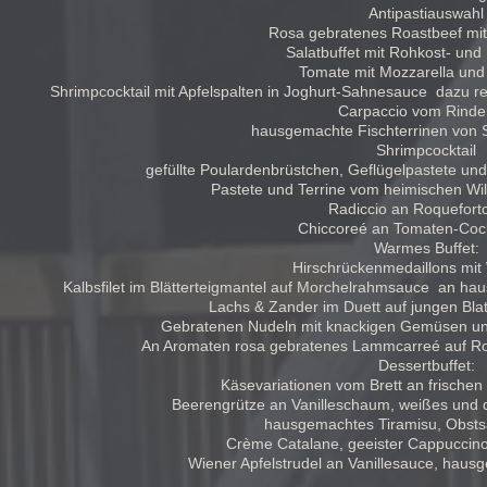
Antipastiauswahl
Rosa gebratenes Roastbeef mit
Salatbuffet mit Rohkost- und 
Tomate mit Mozzarella und
Shrimpcocktail mit Apfelspalten in Joghurt-Sahnesauce dazu r
Carpaccio vom Rinderf
hausgemachte Fischterrinen von 
Shrimpcocktail
gefüllte Poulardenbrüstchen, Geflügelpastete u
Pastete und Terrine vom heimischen Wi
Radiccio an Roquefort
Chiccoreé an Tomaten-Cock
Warmes Buffet:
Hirschrückenmedaillons mit
Kalbsfilet im Blätterteigmantel auf Morchelrahmsauce an h
Lachs & Zander im Duett auf jungen Blat
Gebratenen Nudeln mit knackigen Gemüsen und
An Aromaten rosa gebratenes Lammcarreé auf Ros
Dessertbuffet:
Käsevariationen vom Brett an frische
Beerengrütze an Vanilleschaum, weißes und 
hausgemachtes Tiramisu, Obsts
Crème Catalane, geeister Cappuccino
Wiener Apfelstrudel an Vanillesauce, hau