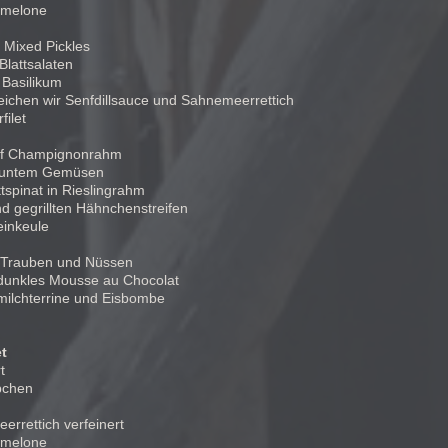
gmelone
 Mixed Pickles
Blattsalaten
 Basilikum
eichen wir Senfdillsauce und Sahnemeerrettich
ilet
 auf Champignonrahm
buntem Gemüsen
tspinat in Rieslingrahm
 gegrillten Hähnchenstreifen
einkeule
n Trauben und Nüssen
dunkles Mousse au Chocolat
milchterrine und Eisbombe
t
t
pchen
errettich verfeinert
gmelone