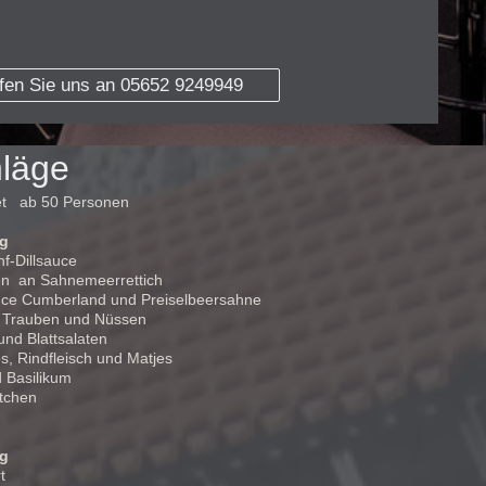
fen Sie uns an 05652 9249949
hläge
et ab 50 Personen
ag
f-Dillsauce
en an Sahnemeerrettich
uce Cumberland und Preiselbeersahne
n Trauben und Nüssen
und Blattsalaten
s, Rindfleisch und Matjes
 Basilikum
Brötchen
ag
t