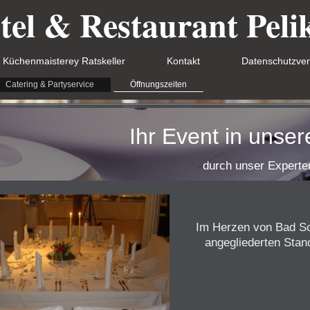
tel & Restaurant Peli
Küchenmaisterey Ratskeller
Kontakt
Datenschutzve
Catering & Partyservice
Öffnungszeiten
Ihr Event in unse
durch unser Expert
Im Herzen von Bad So
angegliederten Stan