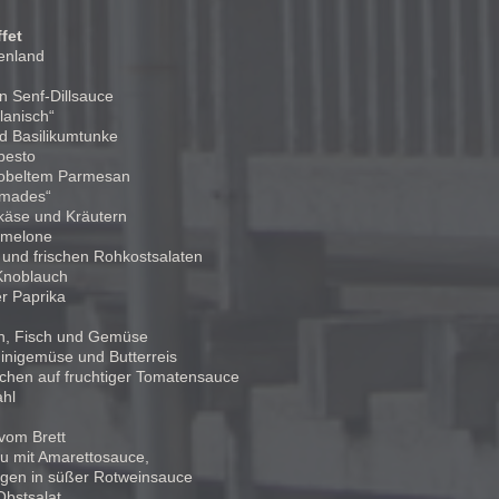
fet
henland
 Senf-Dillsauce
lanisch“
d Basilikumtunke
pesto
hobeltem Parmesan
lmades“
nkäse und Kräutern
gmelone
n und frischen Rohkostsalaten
 Knoblauch
er Paprika
ren, Fisch und Gemüse
hinigemüse und Butterreis
elchen auf fruchtiger Tomatensauce
ahl
vom Brett
u mit Amarettosauce,
igen in süßer Rotweinsauce
Obstsalat