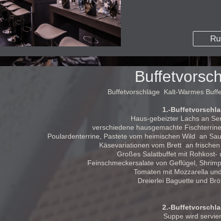
Ru
Buffetvorsc
Buffetvorschläge Kalt-Warmes Buff
1.-Buffetvorschl
Haus-gebeizter Lachs an Sen
verschiedene hausgemachte Fischterrin
Poulardenterrine, Pastete vom heimischen Wild an Sa
Käsevariationen vom Brett an frische
Großes Salatbuffet mit Rohkost- 
Feinschmeckersalate von Geflügel, Shrimp
Tomaten mit Mozzarella und
Dreierlei Baguette und 
2.-Buffetvorschl
Suppe wird servier