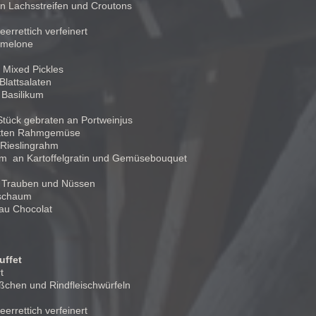
n Lachsstreifen und Croutons
errettich verfeinert
gmelone
 Mixed Pickles
Blattsalaten
 Basilikum
tück gebraten an Portweinjus
rotten Rahmgemüse
d Rieslingrahm
ahm an Kartoffelgratin und Gemüsebouquet
n Trauben und Nüssen
eschaum
au Chocolat
uffet
t
ößchen und Rindfleischwürfeln
errettich verfeinert