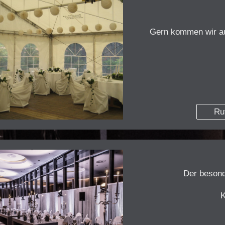
Gern kommen wir au
Ru
Der besond
K