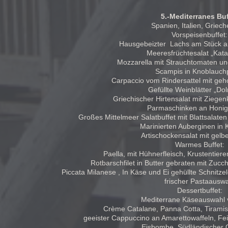
5.-Mediterranes Buf
Spanien, Italien, Griec
Vorspeisenbuffet:
Hausgebeizter Lachs am Stück an
Meeresfrüchtesalat „Kata
Mozzarella mit Strauchtomaten un
Scampis in Knoblauch
Carpaccio vom Rindersattel mit ge
Gefüllte Weinblätter „Do
Griechischer Hirtensalat mit Ziege
Parmaschinken an Honi
Großes Mittelmeer Salatbuffet mit Blattsalate
Marinierten Auberginen in
Artischockensalat mit gelb
Warmes Buffet:
Paella, mit Hühnerfleisch, Krustentie
Rotbarschfilet in Butter gebraten mit Zucc
Piccata Milanese , In Käse und Ei gehüllte Schnitz
frischer Pastaausw
Dessertbuffet:
Mediterrane Käseauswahl 
Crème Catalane, Panna Cotta, Tiramis
geeister Cappuccino an Amarettowaffeln, Fe
Eisbombe, Südländischer 