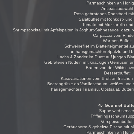
Parmaschinken an Honi
Antipastiauswahl
Rosa gebratenes Roastbeef mit
Salatbuffet mit Rohkost- und 
Tomate mit Mozzarella und
Shrimpscocktail mit Apfelspalten in Joghurt-Sahnesauce dazu r
Carpaccio vom Rinderf
Warmes Buffet:
Schweinefilet im Blätterteigmantel
an hausgemachten Spätzle und 
Lachs & Zander im Duett auf jungen Blat
Gebratenen Nudeln mit knackigen Gemüsen und
Braten von der Wildschw
Dessertbuffet:
Käsevariationen vom Brett an frische
Beerengrütze an Vanilleschaum, weißes und 
hausgemachtes Tiramisu, Obstsalat, Butter
4.- Gourmet Buffe
Suppe wird servier
Pfifferlingsschaumsüp
Vorspeisenbuffet:
Geräucherte & gebeizte Fische mit Me
Parmaschinken an Honi