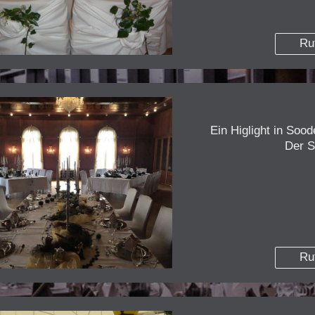
Ru
Ein Higlight in Soo
Der S
Ru