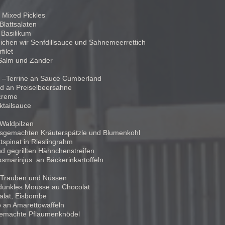
 Mixed Pickles
Blattsalaten
 Basilikum
eichen wir Senfdillsauce und Sahnemeerrettich
ilet
Salm und Zander
nd –Terrine an Sauce Cumberland
ld an Preiselbeersahne
creme
tailsauce
 Waldpilzen
ausgemachten Kräuterspätzle und Blumenkohl
tspinat in Rieslingrahm
 gegrillten Hähnchenstreifen
marinjus an Bäckerinkartoffeln
n Trauben und Nüssen
dunkles Mousse au Chocolat
alat, Eisbombe
 an Amarettowaffeln
sgemachte Pflaumenknödel